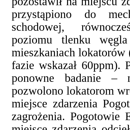
pozostawił na miejscu zd
przystąpiono do mech
schodowej, równocze
poziomu tlenku węgla
mieszkaniach lokatorów 
fazie wskazał 60ppm). 
ponowne badanie – ni
pozwolono lokatorom wró
miejsce zdarzenia Pogo
zagrożenia. Pogotowie 
miejsce zdarzenia odcię