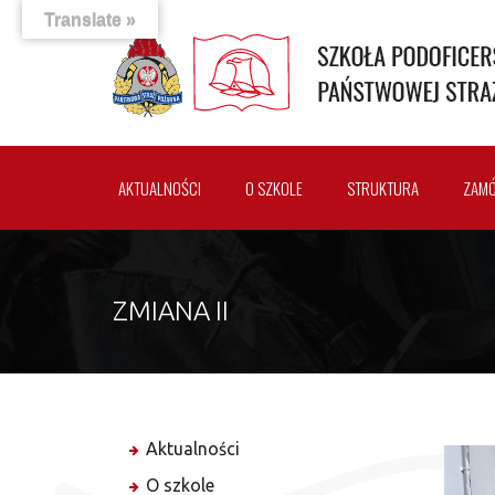
Translate »
AKTUALNOŚCI
O SZKOLE
STRUKTURA
ZAMÓ
ZMIANA II
Aktualności
O szkole