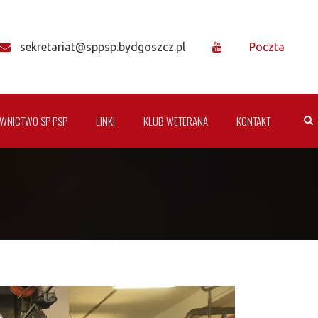
sekretariat@sppsp.bydgoszcz.pl
Poczta
WNICTWO SP PSP
LINKI
KLUB WETERANA
KONTAKT