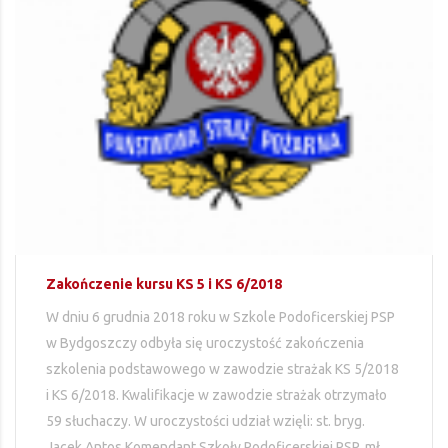
Zakończenie kursu KS 5 i KS 6/2018
W dniu 6 grudnia 2018 roku w Szkole Podoficerskiej PSP
w Bydgoszczy odbyła się uroczystość zakończenia
szkolenia podstawowego w zawodzie strażak KS 5/2018
i KS 6/2018. Kwalifikacje w zawodzie strażak otrzymało
59 słuchaczy. W uroczystości udział wzięli: st. bryg.
Jacek Antos Komendant Szkoły Podoficerskiej PSP, mł.