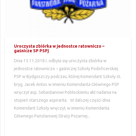
Uroczysta zbiórka w jednostce ratowniczo –
gaśnicze SP PSPj
Dnia 15.11.2018 r. odbyła się uroczysta zbiórka w
jednostce ratowniczo – gaśniczej Szkoły Podoficerskiej
PSP w Bydgoszczy podczas, której Komendant Szkoły st.
bryg. Jacek Antos w imieniu Komendanta Głównego PSP
wręczył asp. Sebastianowi Pobłockiemu akt nadania na
stopień starszego aspiranta. W dalszej części dnia
Komendant Szkoły wręczył, w imieniu Komendanta
Głównego Państwowej Straży Pożarnej...