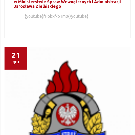
w Ministerstwie Spraw Wewnętrznych i Administracji
Jarosława Zielińskiego
{youtube}fHobxf-bTm0{/youtube}
21
gru