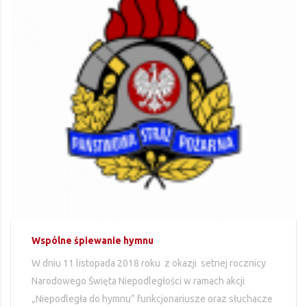
Wspólne śpiewanie hymnu
W dniu 11 listopada 2018 roku z okazji setnej rocznicy
Narodowego Święta Niepodległości w ramach akcji
„Niepodległa do hymnu” funkcjonariusze oraz słuchacze