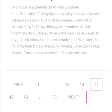
W dniu 26 października 2018 roku w Szkole
Podoficerskiej PSP w Bydgoszczy odbyła się uroczystość
zakończenia szkolenia podstawowego w zawodzie
strażak KS 3/2018. Kwalifikacje w zawodzie strażak
otrzymało 42 słuchaczy. W uroczystości udział wzięli: st.
bryg. Jacek Antos Komendant Szkoły Podoficerskiej PSP,
mł. bryg. Piotr Bryzek Naczelnik Wydziału Nauczania oraz
st.sekc. Tomasz Lewandowski – Z-ca Kierownika...
1
…
39
40
41
PREV
42
43
…
53
NEXT