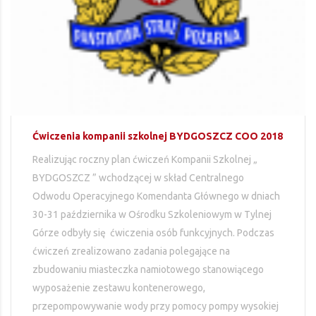
Ćwiczenia kompanii szkolnej BYDGOSZCZ COO 2018
Realizując roczny plan ćwiczeń Kompanii Szkolnej „
BYDGOSZCZ ” wchodzącej w skład Centralnego
Odwodu Operacyjnego Komendanta Głównego w dniach
30-31 października w Ośrodku Szkoleniowym w Tylnej
Górze odbyły się ćwiczenia osób funkcyjnych. Podczas
ćwiczeń zrealizowano zadania polegające na
zbudowaniu miasteczka namiotowego stanowiącego
wyposażenie zestawu kontenerowego,
przepompowywanie wody przy pomocy pompy wysokiej