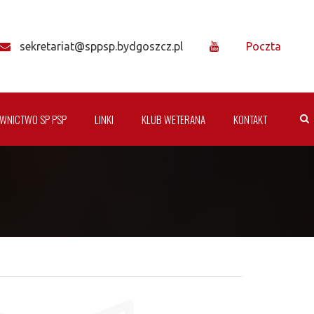
sekretariat@sppsp.bydgoszcz.pl
Poczta
WNICTWO SP PSP
LINKI
KLUB WETERANA
KONTAKT