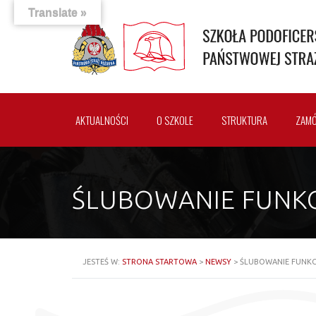
Translate »
AKTUALNOŚCI
O SZKOLE
STRUKTURA
ZAMÓ
ŚLUBOWANIE FUNK
JESTEŚ W:
STRONA STARTOWA
>
NEWSY
>
ŚLUBOWANIE FUNKC