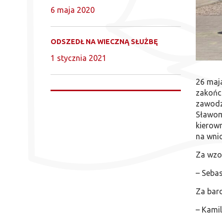
6 maja 2020
ODSZEDŁ NA WIECZNĄ SŁUŻBĘ
1 stycznia 2021
26 maja
zakońc
zawodzi
Sławomi
kierow
na wnio
Za wzo
– Sebas
Za bar
– Kamil