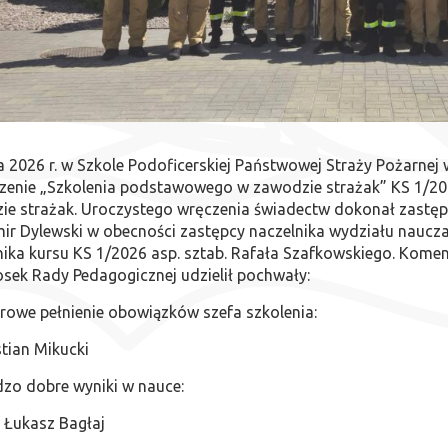
 2026 r. w Szkole Podoficerskiej Państwowej Straży Pożarnej
zenie „Szkolenia podstawowego w zawodzie strażak” KS 1/202
e strażak. Uroczystego wręczenia świadectw dokonał zastępc
r Dylewski w obecności zastępcy naczelnika wydziału naucza
nika kursu KS 1/2026 asp. sztab. Rafała Szafkowskiego. Kome
sek Rady Pedagogicznej udzielił pochwały:
rowe pełnienie obowiązków szefa szkolenia:
tian Mikucki
dzo dobre wyniki w nauce:
 Łukasz Bagłaj