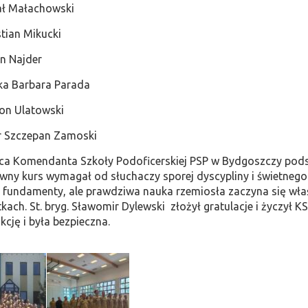
ał Małachowski
tian Mikucki
n Najder
ka Barbara Parada
on Ulatowski
r Szczepan Zamoski
ca Komendanta Szkoły Podoficerskiej PSP w Bydgoszczy pods
wny kurs wymagał od słuchaczy sporej dyscypliny i świetnego z
 fundamenty, ale prawdziwa nauka rzemiosła zaczyna się wła
kach. St. bryg. Sławomir Dylewski złożył gratulacje i życzył K
kcję i była bezpieczna.