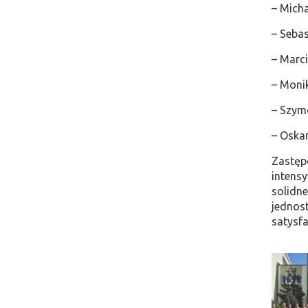
– Mich
– Sebas
– Marci
– Moni
– Szym
– Oska
Zastęp
intensy
solidne
jednost
satysfa