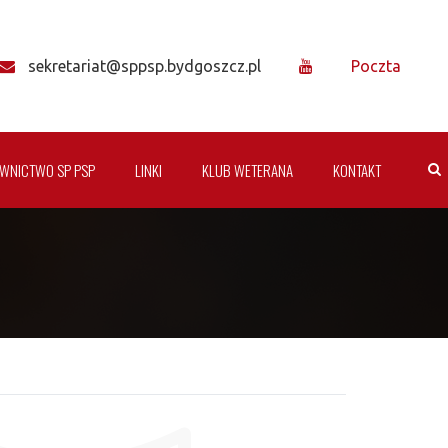
sekretariat@sppsp.bydgoszcz.pl
Poczta
WNICTWO SP PSP
LINKI
KLUB WETERANA
KONTAKT