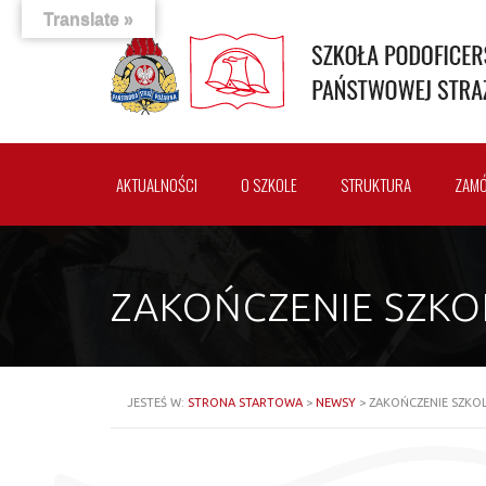
Translate »
AKTUALNOŚCI
O SZKOLE
STRUKTURA
ZAMÓ
ZAKOŃCZENIE SZKOL
JESTEŚ W:
STRONA STARTOWA
>
NEWSY
>
ZAKOŃCZENIE SZKOLE