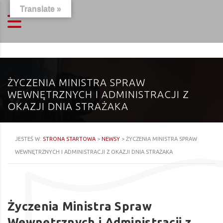
Translate »
ŻYCZENIA MINISTRA SPRAW
WEWNĘTRZNYCH I ADMINISTRACJI Z
OKAZJI DNIA STRAŻAKA
JESTEŚ W:
STRONA STARTOWA
>
NEWSY
>
ŻYCZENIA MINISTRA SPRAW
WEWNĘTRZNYCH I ADMINISTRACJI Z OKAZJI DNIA STRAŻAKA
Życzenia Ministra Spraw
Wewnętrznych i Administracji z