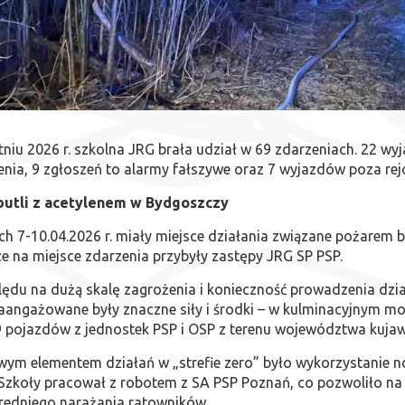
niu 2026 r. szkolna JRG brała udział w 69 zdarzeniach. 22 wy
enia, 9 zgłoszeń to alarmy fałszywe oraz 7 wyjazdów poza re
butli z acetylenem w Bydgoszczy
h 7-10.04.2026 r. miały miejsce działania związane pożarem but
e na miejsce zdarzenia przybyły zastępy JRG SP PSP.
ędu na dużą skalę zagrożenia i konieczność prowadzenia dzi
aangażowane były znaczne siły i środki – w kulminacyjnym mo
9 pojazdów z jednostek PSP i OSP z terenu województwa kuj
ym elementem działań w „strefie zero” było wykorzystanie n
Szkoły pracował z robotem z SA PSP Poznań, co pozwoliło na 
redniego narażania ratowników.