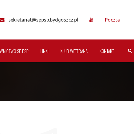
sekretariat@sppsp.bydgoszcz.pl
Poczta
WNICTWO SP PSP
LINKI
KLUB WETERANA
KONTAKT