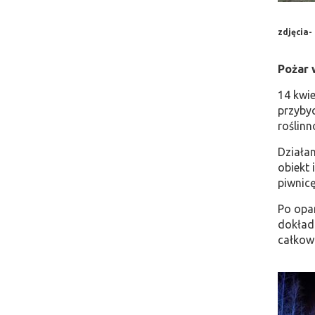
zdjęcia-
Pożar 
14 kwie
przybyc
roślinn
Działa
obiekt 
piwnic
Po opa
dokładn
całkow