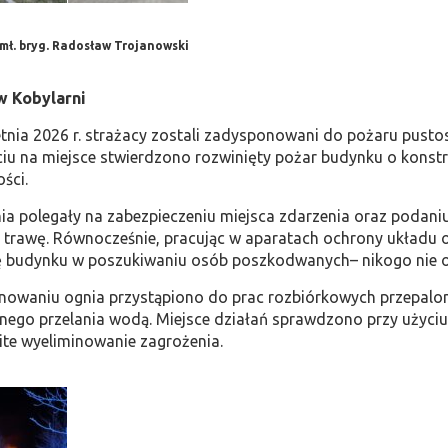
 mł. bryg. Radosław Trojanowski
w Kobylarni
tnia 2026 r. strażacy zostali zadysponowani do pożaru pustos
iu na miejsce stwierdzono rozwinięty pożar budynku o konstru
ości.
nia polegały na zabezpieczeniu miejsca zdarzenia oraz podan
i trawę. Równocześnie, pracując w aparatach ochrony układu 
ę budynku w poszukiwaniu osób poszkodwanych– nikogo nie o
nowaniu ognia przystąpiono do prac rozbiórkowych przepalon
ego przelania wodą. Miejsce działań sprawdzono przy użyciu 
ite wyeliminowanie zagrożenia.