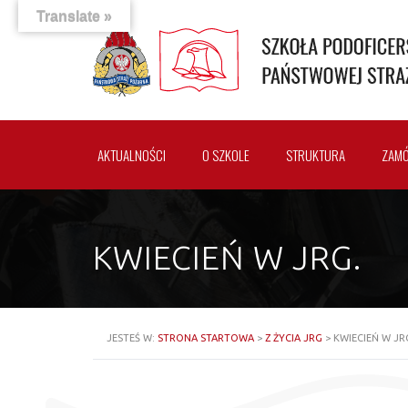
Translate »
AKTUALNOŚCI
O SZKOLE
STRUKTURA
ZAMÓ
KWIECIEŃ W JRG.
JESTEŚ W:
STRONA STARTOWA
>
Z ŻYCIA JRG
>
KWIECIEŃ W JR