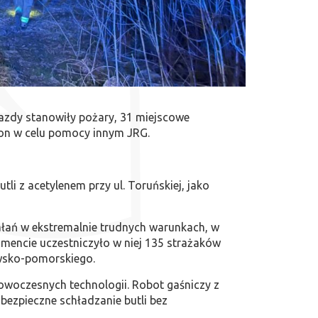
jazdy stanowiły pożary, 31 miejscowe
jon w celu pomocy innym JRG.
li z acetylenem przy ul. Toruńskiej, jako
ałań w ekstremalnie trudnych warunkach, w
mencie uczestniczyło w niej 135 strażaków
awsko-pomorskiego.
owoczesnych technologii. Robot gaśniczy z
bezpieczne schładzanie butli bez