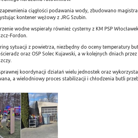
 zapewnienia ciągłości podawania wody, zbudowano magistral
ystując kontener wężowy z JRG Szubin.
rzenie wodne wspierały również cysterny z KM PSP Włocławek 
zcz-Fordon.
ing sytuacji z powietrza, niezbędny do oceny temperatury bu
cieradz oraz OSP Solec Kujawski, a w kolejnych dniach przez
zczy.
sprawnej koordynacji działań wielu jednostek oraz wykorzysta
na, a wielodniowy proces stabilizacji i chłodzenia butli przeb