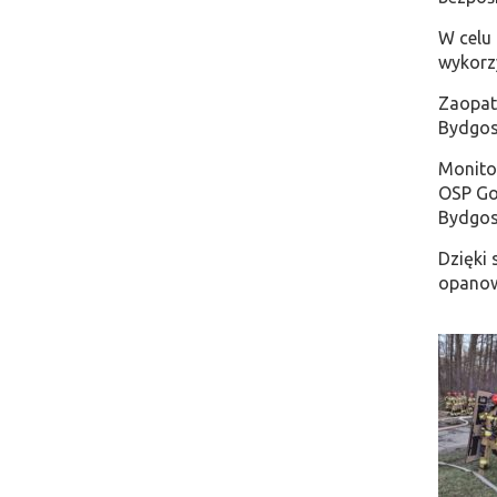
W celu
wykorz
Zaopat
Bydgos
Monitor
OSP Goś
Bydgos
Dzięki 
opanowa