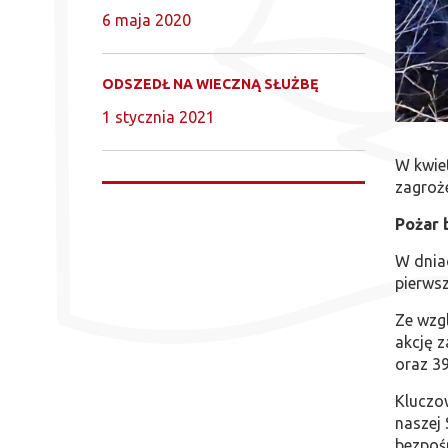
6 maja 2020
ODSZEDŁ NA WIECZNĄ SŁUŻBĘ
1 stycznia 2021
W kwiet
zagroż
Pożar 
W dniac
pierwsz
Ze wzgl
akcję z
oraz 3
Kluczow
naszej 
bezpoś