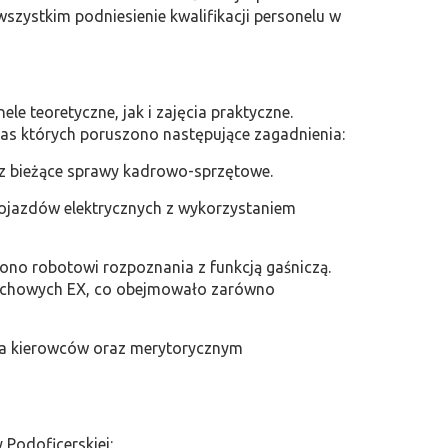
wszystkim podniesienie kwalifikacji personelu w
e teoretyczne, jak i zajęcia praktyczne.
czas których poruszono następujące zagadnienia:
az bieżące sprawy kadrowo-sprzętowe.
pojazdów elektrycznych z wykorzystaniem
cono robotowi rozpoznania z funkcją gaśniczą.
ybuchowych EX, co obejmowało zarówno
dla kierowców oraz merytorycznym
Podoficerskiej: