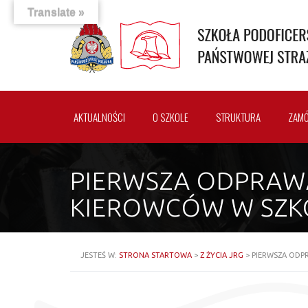
Translate »
AKTUALNOŚCI
O SZKOLE
STRUKTURA
ZAMÓ
PIERWSZA ODPRAW
KIEROWCÓW W SZKO
JESTEŚ W:
STRONA STARTOWA
>
Z ŻYCIA JRG
>
PIERWSZA ODP