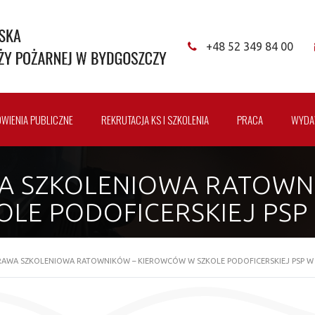
+48 52 349 84 00
WIENIA PUBLICZNE
REKRUTACJA KS I SZKOLENIA
PRACA
WYDA
A SZKOLENIOWA RATOWN
LE PODOFICERSKIEJ PSP
RAWA SZKOLENIOWA RATOWNIKÓW – KIEROWCÓW W SZKOLE PODOFICERSKIEJ PSP W