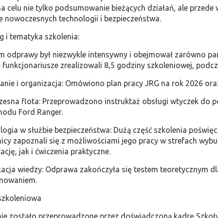
a celu nie tylko podsumowanie bieżących działań, ale przede 
e nowoczesnych technologii i bezpieczeństwa.
eg i tematyka szkolenia:
m odprawy był niezwykle intensywny i obejmował zarówno panel
 funkcjonariusze zrealizowali 8,5 godziny szkoleniowej, pod
wanie i organizacja: Omówiono plan pracy JRG na rok 2026 or
zesna flota: Przeprowadzono instruktaż obsługi wtyczek do 
odu Ford Ranger.
logia w służbie bezpieczeństwa: Dużą część szkolenia poświę
icy zapoznali się z możliwościami jego pracy w strefach w
ację, jak i ćwiczenia praktyczne.
ikacja wiedzy: Odprawa zakończyła się testem teoretycznym 
mowaniem.
 szkoleniowa
nie zostało przeprowadzone przez doświadczoną kadrę Szkoły 