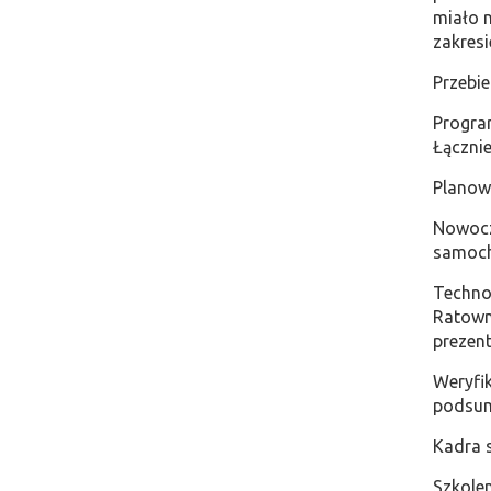
miało n
zakresi
​Przebi
​Progra
Łącznie
​Plano
​Nowoc
samoch
​Techno
Ratown
prezent
​Weryf
podsu
​Kadra
​Szkole