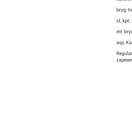
​bryg. 
​st. kp
​mł. br
​asp. K
​Regul
zapewn