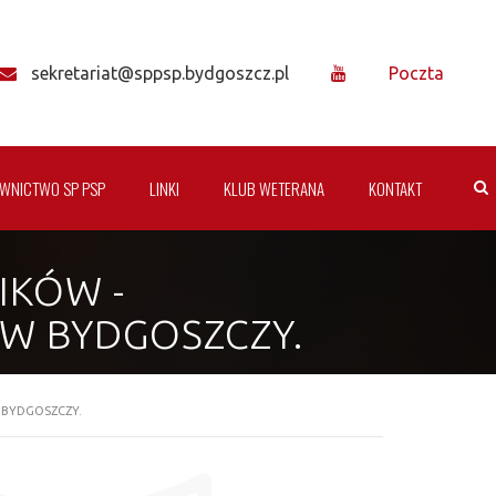
sekretariat@sppsp.bydgoszcz.pl
Poczta
WNICTWO SP PSP
LINKI
KLUB WETERANA
KONTAKT
IKÓW -
 W BYDGOSZCZY.
 BYDGOSZCZY.