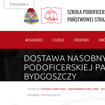
Translate »
AKTUALNOŚCI
O SZKOLE
STRUKTURA
ZAMÓ
DOSTAWA NASOBNY
PODOFICERSKIEJ 
BYDGOSZCZY
JESTEŚ W:
STRONA STARTOWA
>
ZAMÓWIENIA PUBLICZNE
>
PO
POŻARNEJ W BYDGOSZCZY