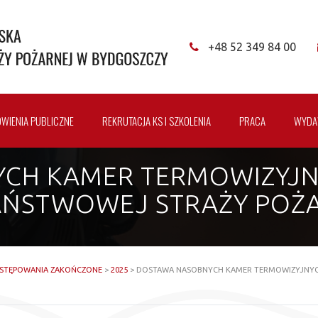
+48 52 349 84 00
WIENIA PUBLICZNE
REKRUTACJA KS I SZKOLENIA
PRACA
WYDA
CH KAMER TERMOWIZYJN
PAŃSTWOWEJ STRAŻY POŻ
STĘPOWANIA ZAKOŃCZONE
>
2025
>
DOSTAWA NASOBNYCH KAMER TERMOWIZYJNYCH