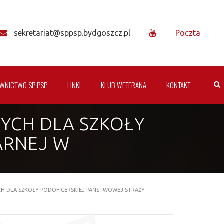
sekretariat@sppsp.bydgoszcz.pl
Poczta
WNICTWO SP PSP
LINKI
KLUB WETERANA
KONTAKT
YCH DLA SZKOŁY
ARNEJ W
 DLA SZKOŁY PODOFICERSKIEJ PAŃSTWOWEJ STRAŻY