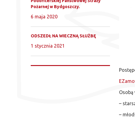
Podoficerskiej Państwowej Straży
Pożarnej w Bydgoszczy.
6 maja 2020
ODSZEDŁ NA WIECZNĄ SŁUŻBĘ
1 stycznia 2021
Postępo
EZamow
Osobą 
– stars
– młods