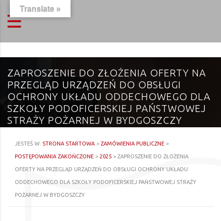
Translate »
ZAPROSZENIE DO ZŁOŻENIA OFERTY NA
PRZEGLĄD URZĄDZEŃ DO OBSŁUGI
OCHRONY UKŁADU ODDECHOWEGO DLA
SZKOŁY PODOFICERSKIEJ PAŃSTWOWEJ
STRAŻY POŻARNEJ W BYDGOSZCZY
JESTEŚ W:
STRONA STARTOWA
>
ZAMÓWIENIA PUBLICZNE
>
POSTĘPOWANIA ZAKOŃCZONE
>
2025
>
ZAPROSZENIE DO ZŁOŻENIA
OFERTY NA PRZEGLĄD URZĄDZEŃ DO OBSŁUGI OCHRONY UKŁADU
ODDECHOWEGO DLA SZKOŁY PODOFICERSKIEJ PAŃSTWOWEJ STRAŻY
POŻARNEJ W BYDGOSZCZY