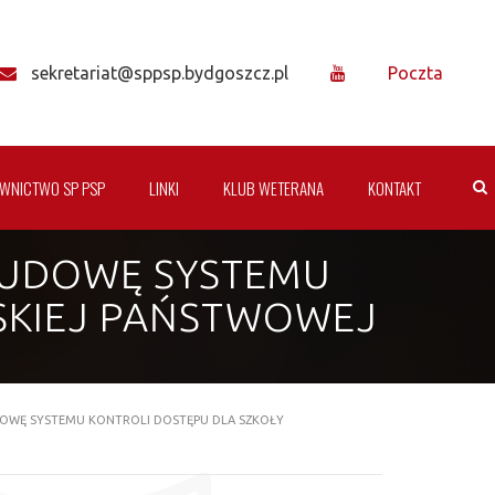
sekretariat@sppsp.bydgoszcz.pl
Poczta
WNICTWO SP PSP
LINKI
KLUB WETERANA
KONTAKT
BUDOWĘ SYSTEMU
SKIEJ PAŃSTWOWEJ
DOWĘ SYSTEMU KONTROLI DOSTĘPU DLA SZKOŁY