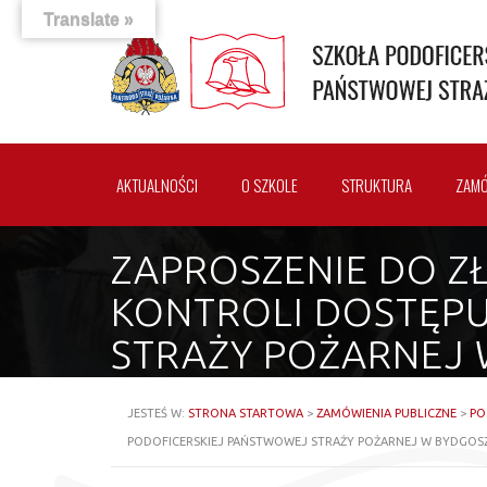
Translate »
AKTUALNOŚCI
O SZKOLE
STRUKTURA
ZAMÓ
ZAPROSZENIE DO Z
KONTROLI DOSTĘPU
STRAŻY POŻARNEJ 
JESTEŚ W:
STRONA STARTOWA
>
ZAMÓWIENIA PUBLICZNE
>
PO
PODOFICERSKIEJ PAŃSTWOWEJ STRAŻY POŻARNEJ W BYDGOS