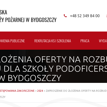
+48 52 349 84 00
WIENIA PUBLICZNE
REKRUTACJA KS I SZKOLENIA
PRACA
WYDA
ŁOŻENIA OFERTY NA ROZ
 DLA SZKOŁY PODOFICER
W BYDGOSZCZY
STĘPOWANIA ZAKOŃCZONE
>
2024
>
ZAPROSZENIE DO ZŁOŻENIA OFERTY NA ROZBU
ZCZY