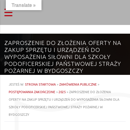
Translate »
ZAPROSZENIE DO ZŁOŻENIA OFERTY NA
ZAKUP SPRZĘTU I URZĄDZEŃ DO
WYPOSAŻENIA SIŁOWNI DLA SZKOŁY
PODOFICERSKIEJ PAŃSTWOWEJ STRAŻY
POŻARNEJ W BYDGOSZCZY
JESTEŚ W:
STRONA STARTOWA
>
ZAMÓWIENIA PUBLICZNE
>
POSTĘPOWANIA ZAKOŃCZONE
>
2025
>
ZAPROSZENIE DO ZŁOŻENIA
OFERTY NA ZAKUP SPRZĘTU I URZĄDZEŃ DO WYPOSAŻENIA SIŁOWNI DLA
SZKOŁY PODOFICERSKIEJ PAŃSTWOWEJ STRAŻY POŻARNEJ W
BYDGOSZCZY