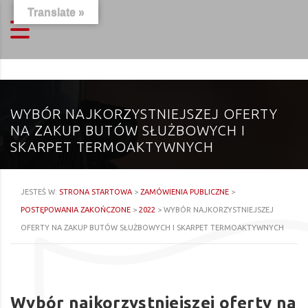
Translate »
WYBÓR NAJKORZYSTNIEJSZEJ OFERTY
NA ZAKUP BUTÓW SŁUŻBOWYCH I
SKARPET TERMOAKTYWNYCH
JESTEŚ W:
STRONA STARTOWA
>
ZAMÓWIENIA PUBLICZNE
>
POSTĘPOWANIA ZAKOŃCZONE
>
2022
>
WYBÓR NAJKORZYSTNIEJSZEJ
OFERTY NA ZAKUP BUTÓW SŁUŻBOWYCH I SKARPET TERMOAKTYWNYCH
Wybór najkorzystniejszej oferty na